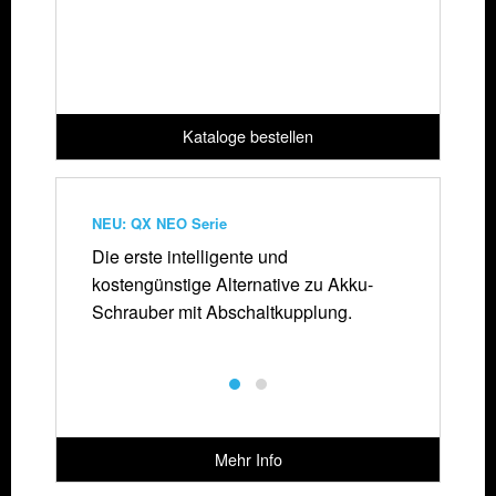
Kataloge bestellen
NEU: QX NEO Serie
QX EC A
Die erste intelligente und
Die best
kostengünstige Alternative zu Akku-
kostenef
Schrauber mit Abschaltkupplung.
Akku Bohrmaschine
Mehr Info