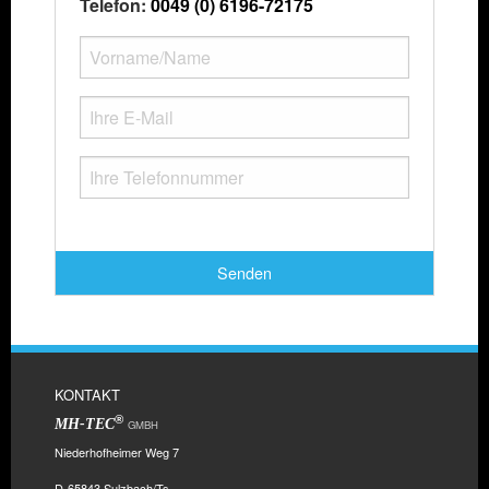
Telefon:
0049 (0) 6196-72175
Senden
KONTAKT
®
MH-TEC
GMBH
Niederhofheimer Weg 7
D-65843 Sulzbach/Ts.