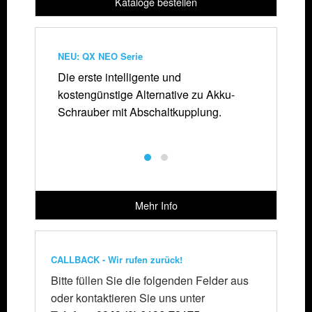
Kataloge bestellen
NEU: QX NEO Serie
QX EC A
Die erste intelligente und
Die best
kostengünstige Alternative zu Akku-
kostenef
Schrauber mit Abschaltkupplung.
Akku Bohrmaschine
Mehr Info
CALLBACK - Wir rufen zurück!
Bitte füllen Sie die folgenden Felder aus
oder kontaktieren Sie uns unter